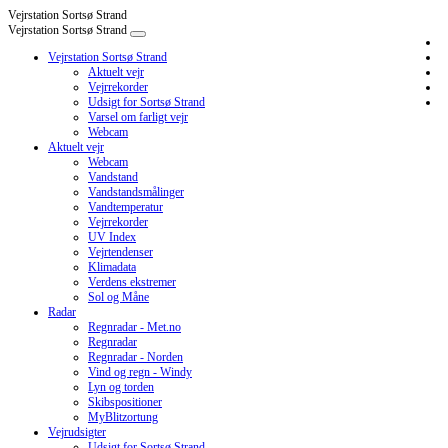
Vejrstation Sortsø Strand
Vejrstation Sortsø Strand
Vejrstation Sortsø Strand
Aktuelt vejr
Vejrrekorder
Udsigt for Sortsø Strand
Varsel om farligt vejr
Webcam
Aktuelt vejr
Webcam
Vandstand
Vandstandsmålinger
Vandtemperatur
Vejrrekorder
UV Index
Vejrtendenser
Klimadata
Verdens ekstremer
Sol og Måne
Radar
Regnradar - Met.no
Regnradar
Regnradar - Norden
Vind og regn - Windy
Lyn og torden
Skibspositioner
MyBlitzortung
Vejrudsigter
Udsigt for Sortsø Strand