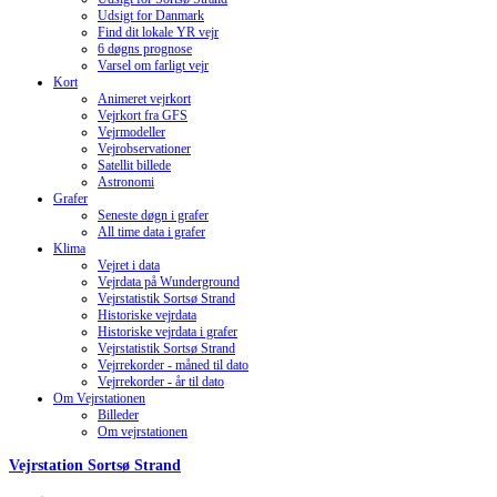
Udsigt for Danmark
Find dit lokale YR vejr
6 døgns prognose
Varsel om farligt vejr
Kort
Animeret vejrkort
Vejrkort fra GFS
Vejrmodeller
Vejrobservationer
Satellit billede
Astronomi
Grafer
Seneste døgn i grafer
All time data i grafer
Klima
Vejret i data
Vejrdata på Wunderground
Vejrstatistik Sortsø Strand
Historiske vejrdata
Historiske vejrdata i grafer
Vejrstatistik Sortsø Strand
Vejrrekorder - måned til dato
Vejrrekorder - år til dato
Om Vejrstationen
Billeder
Om vejrstationen
Vejrstation Sortsø Strand