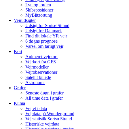
Lyn og torden
Skibspositioner
MyBlitzortung
Vejrudsigter
Udsigt for Sortsø Strand
Udsigt for Danmark
Find dit lokale YR vejr
6 døgns prognose
Varsel om farligt vejr
Kort
Animeret vejrkort
Vejrkort fra GFS
Vejrmodeller
Vejrobservationer
Satellit billede
Astronomi
Grafer
Seneste døgn i grafer
All time data i grafer
Klima
Vejret i data
Vejrdata på Wunderground
Vejrstatistik Sortsø Strand
Historiske vejrdata