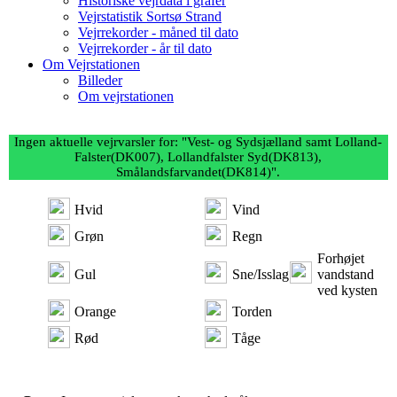
Historiske vejrdata i grafer
Vejrstatistik Sortsø Strand
Vejrrekorder - måned til dato
Vejrrekorder - år til dato
Om Vejrstationen
Billeder
Om vejrstationen
Ingen aktuelle vejrvarsler for: "Vest- og Sydsjælland samt Lolland-
Falster(DK007), Lollandfalster Syd(DK813),
Smålandsfarvandet(DK814)".
Hvid
Vind
Grøn
Regn
Forhøjet
Gul
Sne/Isslag
vandstand
ved kysten
Orange
Torden
Rød
Tåge