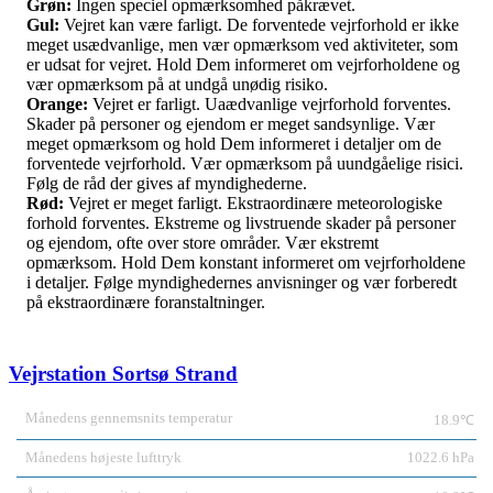
Grøn:
Ingen speciel opmærksomhed påkrævet.
Gul:
Vejret kan være farligt. De forventede vejrforhold er ikke
meget usædvanlige, men vær opmærksom ved aktiviteter, som
er udsat for vejret. Hold Dem informeret om vejrforholdene og
vær opmærksom på at undgå unødig risiko.
Orange:
Vejret er farligt. Uaædvanlige vejrforhold forventes.
Skader på personer og ejendom er meget sandsynlige. Vær
meget opmærksom og hold Dem informeret i detaljer om de
forventede vejrforhold. Vær opmærksom på uundgåelige risici.
Følg de råd der gives af myndighederne.
Rød:
Vejret er meget farligt. Ekstraordinære meteorologiske
forhold forventes. Ekstreme og livstruende skader på personer
og ejendom, ofte over store områder. Vær ekstremt
opmærksom. Hold Dem konstant informeret om vejrforholdene
i detaljer. Følge myndighedernes anvisninger og vær forberedt
på ekstraordinære foranstaltninger.
Vejrstation Sortsø Strand
Månedens gennemsnits temperatur
18.9℃
Månedens højeste lufttryk
1022.6 hPa