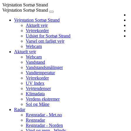
Vejrstation Sortsø Strand
Vejrstation Sortsø Strand
Vejrstation Sortsø Strand
Aktuelt vejr
Vejrrekorder
Udsigt for Sortsø Strand
Varsel om farligt vejr
Webcam
Aktuelt vejr
Webcam
Vandstand
Vandstandsmålinger
Vandtemperatur
Vejrrekorder
UV Index
Vejrtendenser
Klimadata
Verdens ekstremer
Sol og Måne
Radar
Regnradar - Met.no
Regnradar
Regnradar - Norden
Vind og regn - Windy