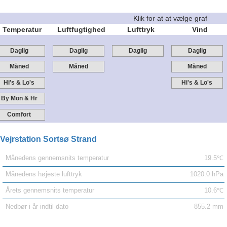
Klik for at at vælge graf
Temperatur
Luftfugtighed
Lufttryk
Vind
Daglig
Daglig
Daglig
Daglig
Måned
Måned
Måned
Hi's & Lo's
Hi's & Lo's
By Mon & Hr
Comfort
Vejrstation Sortsø Strand
Månedens gennemsnits temperatur
19.5℃
Månedens højeste lufttryk
1020.0 hPa
Årets gennemsnits temperatur
10.6℃
Nedbør i år indtil dato
855.2 mm