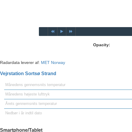
Opacity:
Radardata leverer af:
MET Norway
Vejrstation Sortsø Strand
Månedens gennemsnits temperatur
Månedens højeste lufttryk
Årets gennemsnits temperatur
Nedbør i år indtil dato
Smartphone/Tablet