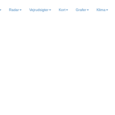
Radar
Vejrudsigter
Kort
Grafer
Klima