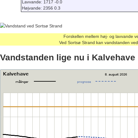
Lavvande: 1717 -0.0
Højvande: 2356 0.3
Forskellen mellem høj- og lavvande v
Ved Sortsø Strand kan vandstanden ved
Vandstanden lige nu i Kalvehave