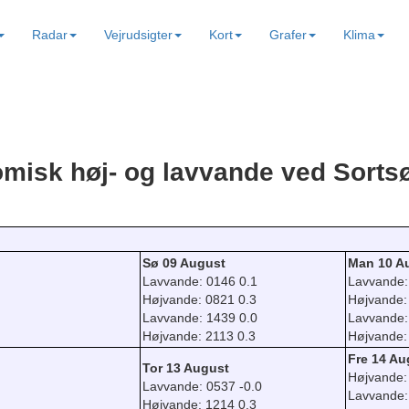
Radar
Vejrudsigter
Kort
Grafer
Klima
misk høj- og lavvande ved Sorts
Sø 09 August
Man 10 A
Lavvande: 0146 0.1
Lavvande:
Højvande: 0821 0.3
Højvande:
Lavvande: 1439 0.0
Lavvande:
Højvande: 2113 0.3
Højvande:
Fre 14 Au
Tor 13 August
Højvande:
Lavvande: 0537 -0.0
Lavvande:
Højvande: 1214 0.3