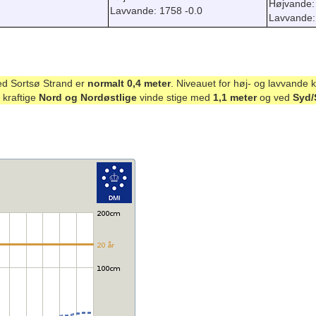
Højvande:
Lavvande: 1758 -0.0
Lavvande:
ed Sortsø Strand er
normalt 0,4 meter
. Niveauet for høj- og lavvande 
 kraftige
Nord og Nordøstlige
vinde stige med
1,1 meter
og ved
Syd/