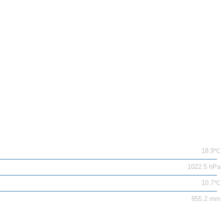
18.9℃
1022.5 hPa
10.7℃
855.2 mm