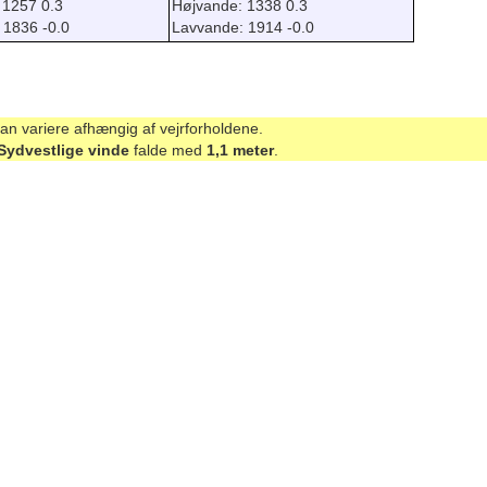
 1257 0.3
Højvande: 1338 0.3
 1836 -0.0
Lavvande: 1914 -0.0
kan variere afhængig af vejrforholdene.
Sydvestlige vinde
falde med
1,1 meter
.