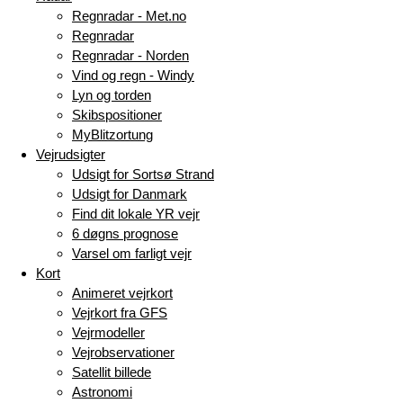
Regnradar - Met.no
Regnradar
Regnradar - Norden
Vind og regn - Windy
Lyn og torden
Skibspositioner
MyBlitzortung
Vejrudsigter
Udsigt for Sortsø Strand
Udsigt for Danmark
Find dit lokale YR vejr
6 døgns prognose
Varsel om farligt vejr
Kort
Animeret vejrkort
Vejrkort fra GFS
Vejrmodeller
Vejrobservationer
Satellit billede
Astronomi