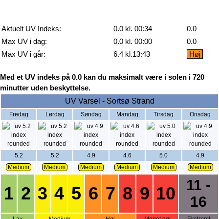
Aktuelt UV Indeks:
0.0 kl. 00:34
0.0
Max UV i dag:
0.0 kl. 00:00
0.0
Max UV i går:
6.4 kl.13:43
Høj
Med et UV indeks på 0.0 kan du maksimalt være i solen i 720
minutter uden beskyttelse.
UV Varsel - Sortsø Strand
Fredag
Lørdag
Søndag
Mandag
Tirsdag
Onsdag
5.2
5.2
4.9
4.6
5.0
4.9
Medium
Medium
Medium
Medium
Medium
Medium
11 -
1
2
3
4
5
6
7
8
9
10
16