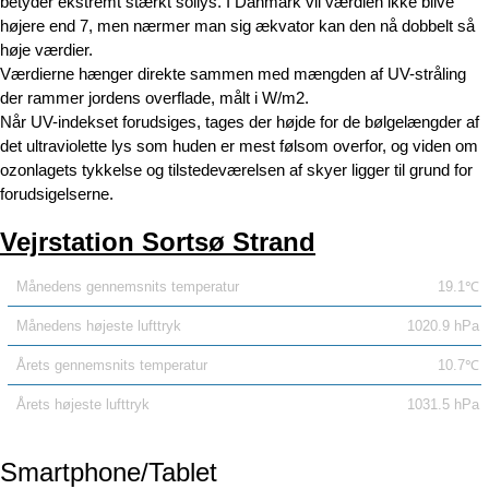
betyder ekstremt stærkt sollys. I Danmark vil værdien ikke blive
højere end 7, men nærmer man sig ækvator kan den nå dobbelt så
høje værdier.
Værdierne hænger direkte sammen med mængden af UV-stråling
der rammer jordens overflade, målt i W/m2.
Når UV-indekset forudsiges, tages der højde for de bølgelængder af
det ultraviolette lys som huden er mest følsom overfor, og viden om
ozonlagets tykkelse og tilstedeværelsen af skyer ligger til grund for
forudsigelserne.
Vejrstation Sortsø Strand
Månedens gennemsnits temperatur
19.1℃
Månedens højeste lufttryk
1020.9 hPa
Årets gennemsnits temperatur
10.7℃
Årets højeste lufttryk
1031.5 hPa
Smartphone/Tablet