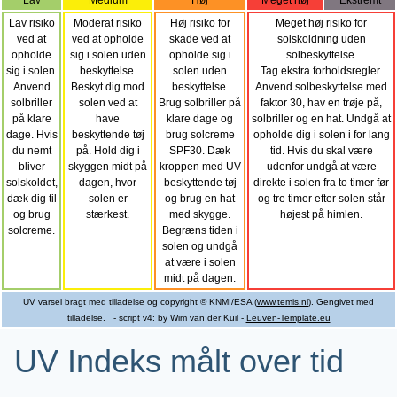
Lav
Medium
Høj
Meget høj
Ekstremt
Lav risiko
Moderat risiko
Høj risiko for
Meget høj risiko for
ved at
ved at opholde
skade ved at
solskoldning uden
opholde
sig i solen uden
opholde sig i
solbeskyttelse.
sig i solen.
beskyttelse.
solen uden
Tag ekstra forholdsregler.
Anvend
Beskyt dig mod
beskyttelse.
Anvend solbeskyttelse med
solbriller
solen ved at
Brug solbriller på
faktor 30, hav en trøje på,
på klare
have
klare dage og
solbriller og en hat. Undgå at
dage. Hvis
beskyttende tøj
brug solcreme
opholde dig i solen i for lang
du nemt
på. Hold dig i
SPF30. Dæk
tid. Hvis du skal være
bliver
skyggen midt på
kroppen med UV
udenfor undgå at være
solskoldet,
dagen, hvor
beskyttende tøj
direkte i solen fra to timer før
dæk dig til
solen er
og brug en hat
og tre timer efter solen står
og brug
stærkest.
med skygge.
højest på himlen.
solcreme.
Begræns tiden i
solen og undgå
at være i solen
midt på dagen.
UV varsel bragt med tilladelse og copyright © KNMI/ESA (
www.temis.nl
). Gengivet med
tilladelse. - script v4: by Wim van der Kuil -
Leuven-Template.eu
UV Indeks målt over tid