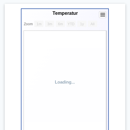
Temperatur
Temperatur
Zoom
1m
3m
6m
YTD
1y
All
Empty chart
View as data table, Temperatur
The chart has 2 X axes displaying Time and navigator-x-a
The chart has 3 Y axes displaying values values and navi
Loading...