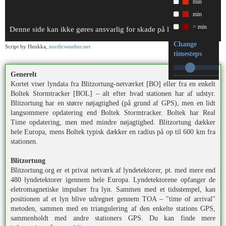
min
min
> min
Denne side kan ikke gøres ansvarlig for skade på liv og ejendom!
Change
Script by Henkka,
nordicweather.net
timesteps
Generelt
Kortet viser lyndata fra Blitzortung-netværket [BO] eller fra en enkelt
Boltek Stormtracker [BOL] – alt efter hvad stationen har af udstyr.
Blitzortung har en større nøjagtighed (på grund af GPS), men en lidt
langsommere opdatering end Boltek Stormtracker. Boltek har Real
Time opdatering, men med mindre nøjagtighed. Blitzortung dækker
hele Europa, mens Boltek typisk dækker en radius på op til 600 km fra
stationen.
Blitzortung
Blitzortung.org er et privat netværk af lyndetektorer, pt. med mere end
480 lyndetektorer igennem hele Europa. Lyndetektorene opfanger de
eletromagnetiske impulser fra lyn. Sammen med et tidsstempel, kan
positionen af et lyn blive udregnet gennem TOA – "time of arrival"
metoden, sammen med en triangulering af den enkelte stations GPS,
sammenholdt med andre stationers GPS. Du kan finde mere