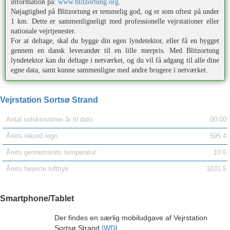
information på:
www.blitzortung.org
.
Nøjagtighed på Blitzortung er temmelig god, og er som oftest på under
1 km. Dette er sammenligneligt med professionelle vejrstationer eller
nationale vejrtjenester.
For at deltage, skal du bygge din egen lyndetektor, eller få en bygget
gennem en dansk leverandør til en lille merpris. Med Blitzortung
lyndetektor kan du deltage i netværket, og du vil få adgang til alle dine
egne data, samt kunne sammenligne med andre brugere i netværket.
Vejrstation Sortsø Strand
Antal solskinstimer år til dato
00:00
Årets rekord regn
595.4
Årets gennemsnits temperatur
10.6
Årets højeste lufttryk
1031.5
Smartphone/Tablet
Der findes en særlig mobiludgave af Vejrstation
Sortsø Strand
IWDL